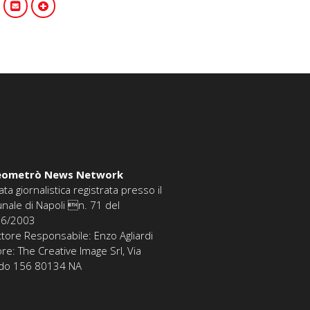
eometrò News Network
ata giornalistica registrata presso il
unale di Napoli n. 71 del
06/2003
ttore Responsabile: Enzo Agliardi
ore: The Creative Image Srl, Via
edo 156 80134 NA