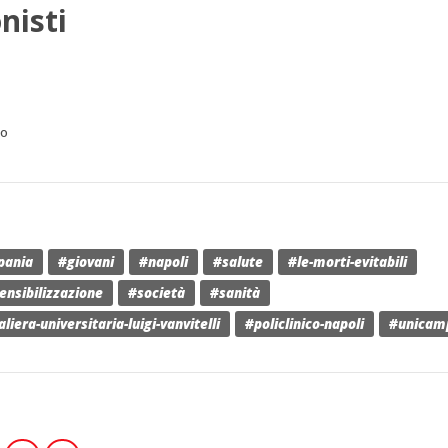
nisti
io
pania
#giovani
#napoli
#salute
#le-morti-evitabili
nsibilizzazione
#società
#sanità
iera-universitaria-luigi-vanvitelli
#policlinico-napoli
#unicam