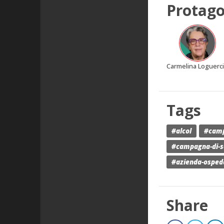
Protago
Carmelina Loguerc
Tags
#alcol
#cam
#campagna-di-se
#azienda-ospedal
Share