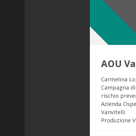
AOU Van
Carmelina Lo
Campagna di s
rischio preve
Azienda Osped
Vanvitelli.
Produzione 