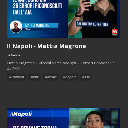
Il Napoli - Mattia Magrone
Il Napoli
Mattia Magrone - TifosoIl Var: Sono già 26 errori riconosciuti
dall'AIA
#ilnapoli
#var
#errori
#napoli
#ssc