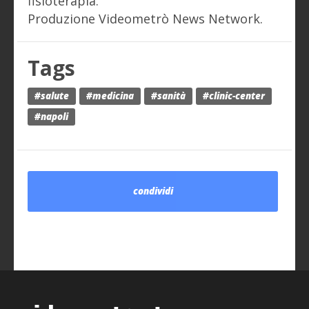
fisioterapia.
Produzione Videometrò News Network.
Tags
#salute
#medicina
#sanità
#clinic-center
#napoli
condividi