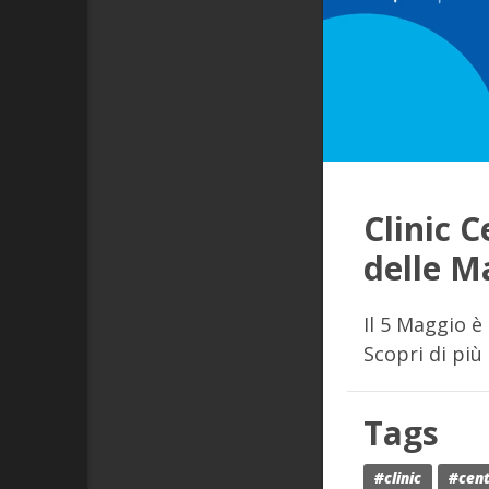
Clinic 
delle M
Il 5 Maggio è
Scopri di più 
Tags
#clinic
#cen