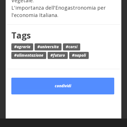
Vegetale.
L'importanza dell'Enogastronomia per
l'economia Italiana.
Tags
#agraria
#universita
#corsi
#alimentazione
#futuro
#napoli
condividi