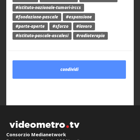
#istituto-nazionale-tumori-irccs
#fondazione-pascale
#espansione
#porte-aperte
#sforzo
#lavoro
#istituto-pascale-ascalesi
#radioterapia
condividi
videometro
tv
Consorzio Medianetwork