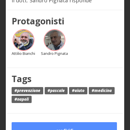
Il dott. Sandro Pignata risponde
Protagonisti
Attilio Bianchi
Sandro Pignata
Tags
#prevenzione
#pascale
#aiuto
#medicina
#napoli