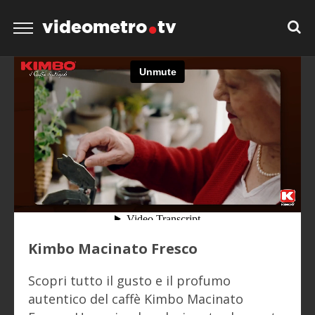
videometro
tv
Kimbo Macinato Fresco
Scopri tutto il gusto e il profumo
autentico del caffè Kimbo Macinato