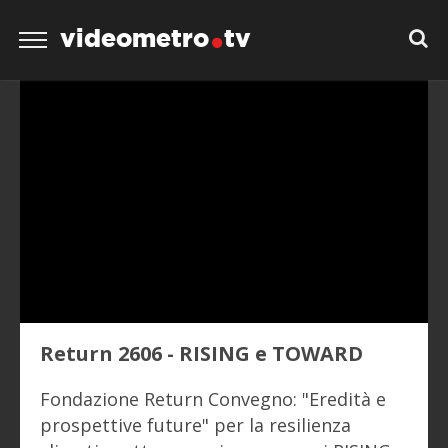
videometro
tv
Return 2606 - RISING e TOWARD
Fondazione Return Convegno: "Eredità e
prospettive future" per la resilienza