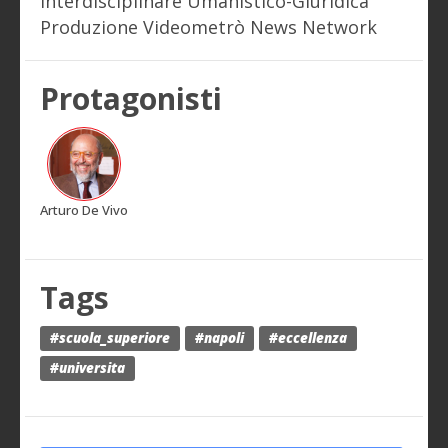
Interdisciplinare Umanistico-Giuridica
Produzione Videometrò News Network
Protagonisti
Arturo De Vivo
Tags
#scuola_superiore
#napoli
#eccellenza
#universita