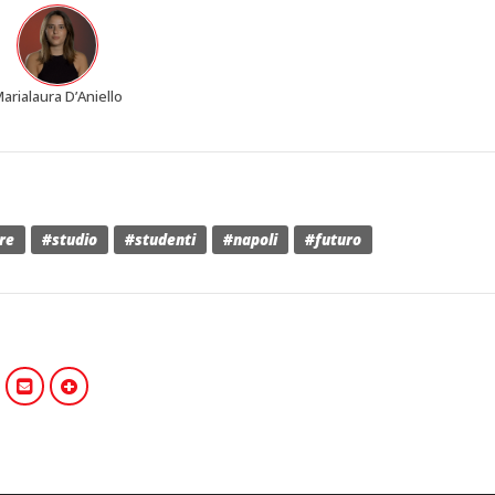
arialaura D’Aniello
re
#studio
#studenti
#napoli
#futuro