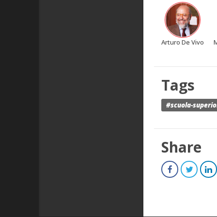
Arturo De Vivo
M
Tags
#scuola-superio
Share