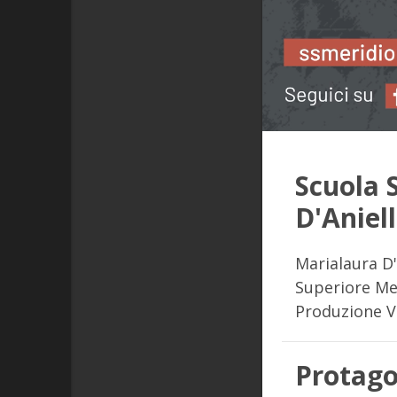
Scuola 
D'Aniell
Marialaura D'
Superiore Mer
Produzione 
Protago