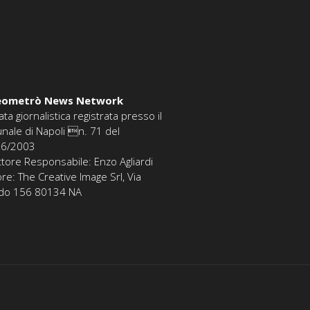
eometrò News Network
ata giornalistica registrata presso il
unale di Napoli n. 71 del
06/2003
ttore Responsabile: Enzo Agliardi
ore: The Creative Image Srl, Via
edo 156 80134 NA