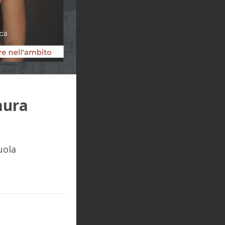
aura
uola