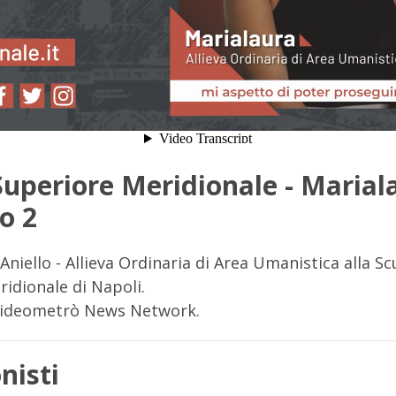
Superiore Meridionale - Marial
o 2
Aniello - Allieva Ordinaria di Area Umanistica alla Sc
idionale di Napoli.
Videometrò News Network.
nisti