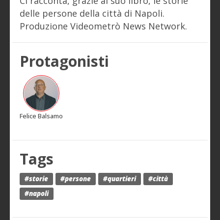
Ci racconta, grazie al suo libro, le storie
delle persone della città di Napoli.
Produzione Videometrò News Network.
Protagonisti
Felice Balsamo
Tags
#storie
#persone
#quartieri
#città
#napoli