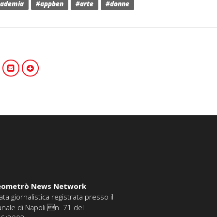
cademia
#appben
#arte
#donne
eometrò News Network
ata giornalistica registrata presso il
unale di Napoli n. 71 del