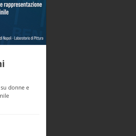
ni
 su donne e
nile