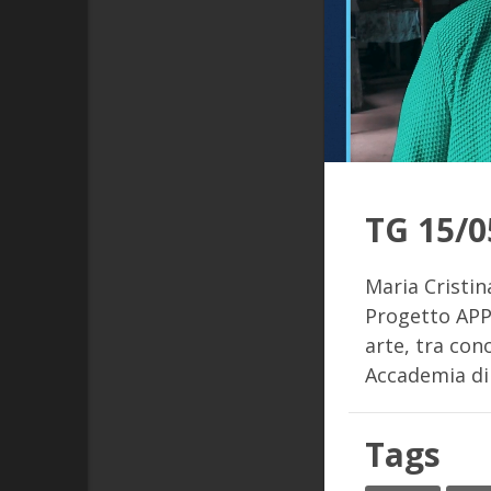
TG 15/0
Maria Cristin
Progetto APPB
arte, tra con
Accademia di 
Tags