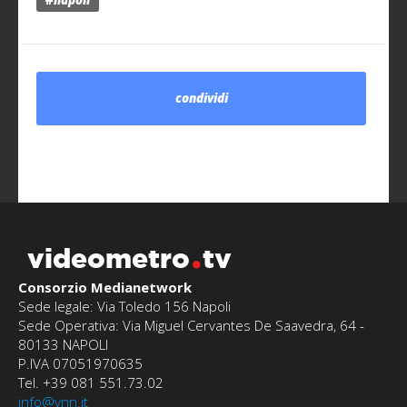
#napoli
condividi
videometro
tv
Consorzio Medianetwork
Sede legale: Via Toledo 156 Napoli
Sede Operativa: Via Miguel Cervantes De Saavedra, 64 -
80133 NAPOLI
P.IVA 07051970635
Tel. +39 081 551.73.02
info@vnn.it