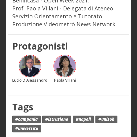
Benincasa - Open Week 2021.
Prof. Paola Villani - Delegata di Ateneo
Servizio Orientamento e Tutorato.
Produzione Videometrò News Network
Protagonisti
Lucio D'Alessandro
Paola Villani
Tags
#campania
#istruzione
#napoli
#unisob
#universita