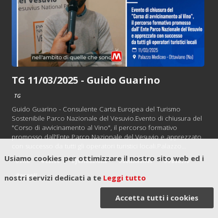
TG 11/03/2025 - Guido Guarino
TG
Guido Guarino - Consulente Carta Europea del Turismo
Sostenibile Parco Nazionale del Vesuvio.Evento di chiusura del
"Corso di avvicinamento al Vino", il percorso formativo
promosso dall'Ente Parco Nazionale del Vesuvio e apprezzato
con successo da tutti gli operatori turistici locali.Palazzo...
Usiamo cookies per ottimizzare il nostro sito web ed i
#vini
#corso
#formazione
#sommelier
#vesuvio
#napoli
nostri servizi dedicati a te
Leggi tutto
Accetta tutti i cookies