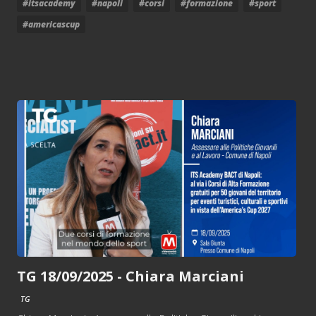
#itsacademy
#napoli
#corsi
#formazione
#sport
#americascup
TG 18/09/2025 - Chiara Marciani
TG