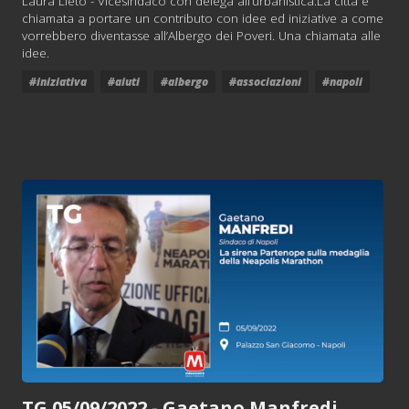
Laura Lieto - Vicesindaco con delega all’urbanistica.La città è
chiamata a portare un contributo con idee ed iniziative a come
vorrebbero diventasse all’Albergo dei Poveri. Una chiamata alle
idee.
#iniziativa
#aiuti
#albergo
#associazioni
#napoli
TG 05/09/2022 - Gaetano Manfredi