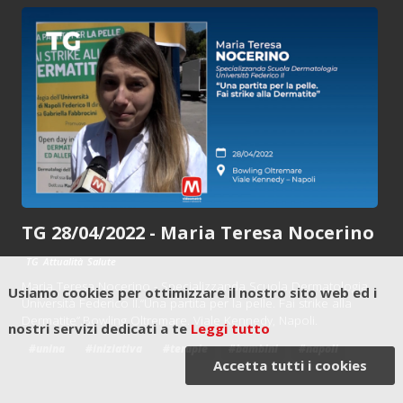
TG 28/04/2022 - Maria Teresa Nocerino
TG
Attualità
Salute
Maria Teresa Nocerino - Specializzanda Scuola Dermatologia
Usiamo cookies per ottimizzare il nostro sito web ed i
Università Federico II.“Una partita per la pelle. Fai strike alla
Dermatite”.Bowling Oltremare. Viale Kennedy, Napoli.
nostri servizi dedicati a te
Leggi tutto
#unina
#iniziativa
#terapie
#bambini
#napoli
Accetta tutti i cookies