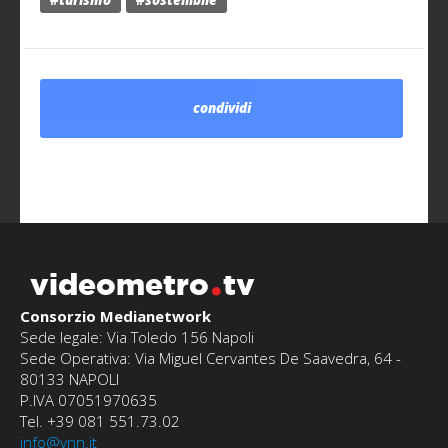
#turismo
#sostenibile
condividi
videometro
tv
Consorzio Medianetwork
Sede legale: Via Toledo 156 Napoli
Sede Operativa: Via Miguel Cervantes De Saavedra, 64 -
80133 NAPOLI
P.IVA 07051970635
Tel. +39 081 551.73.02
info@vnn.it