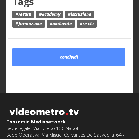
Tags
#return
#academy
#istruzione
#formazione
#ambiente
#rischi
condividi
videometro
tv
Consorzio Medianetwork
Sede legale: Via Toledo 156 Napoli
Sede Operativa: Via Miguel Cervantes De Saavedra, 64 -