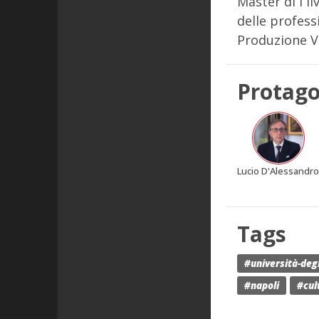
Master di I l
delle professi
Produzione 
Protago
Lucio D'Alessandr
Tags
#università-deg
#napoli
#cul