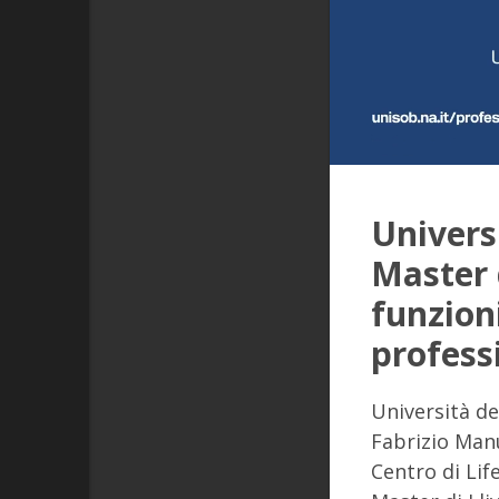
Univers
Master 
funzion
profess
Università de
Fabrizio Manu
Centro di Lif