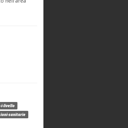
o nell'area
i-livello
ioni-sanitarie