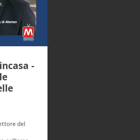
incasa -
le
lle
ettore del