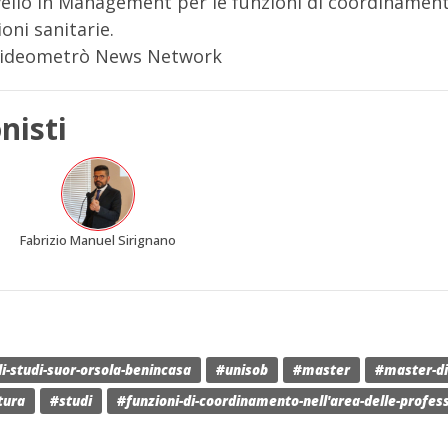
ivello in Management per le funzioni di coordinament
oni sanitarie.
Videometrò News Network
nisti
o
Fabrizio Manuel Sirignano
li-studi-suor-orsola-benincasa
#unisob
#master
#master-di-
tura
#studi
#funzioni-di-coordinamento-nell'area-delle-profess