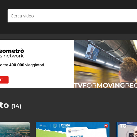
to
(14)