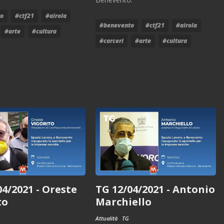
to
#ctf21
#airola
#benevento
#ctf21
#airola
#arte
#cultura
#carceri
#arte
#cultura
04/2021 - Oreste
TG 12/04/2021 - Antonio
to
Marchiello
Attualità
TG