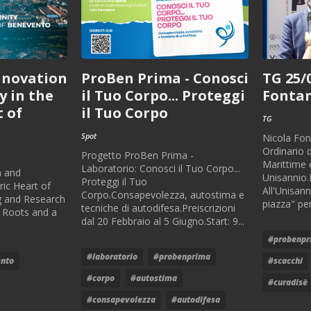
nnovation
ProBen Prima - Conosci
TG 25/
 in the
il Tuo Corpo... Proteggi
Fonta
t of
il Tuo Corpo
TG
Spot
Nicola Fon
Ordinario d
Progetto ProBen Prima -
Marittime 
Laboratorio: Conosci il Tuo Corpo...
n and
Unisannio.
Proteggi il Tuo
ric Heart of
All'Unisann
Corpo.Consapevolezza, autostima e
g and Research
piazza" per
tecniche di autodifesa.Preiscrizioni
 Roots and a
dal 20 Febbraio al 5 Giugno.Start: 9...
#probenpr
#laboratorio
#probenprima
nto
#scacchi
#corpo
#autostima
#curadisè
#consapevolezza
#autodifesa