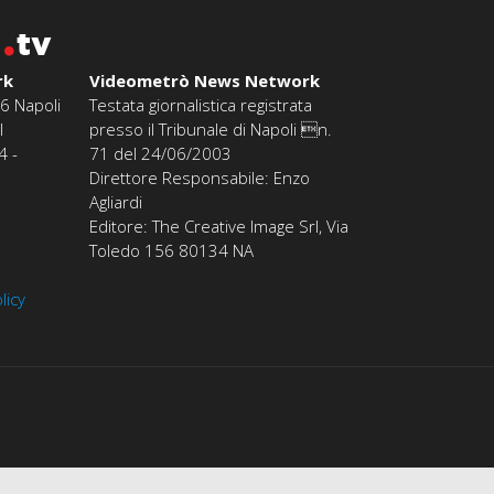
o
tv
rk
Videometrò News Network
6 Napoli
Testata giornalistica registrata
l
presso il Tribunale di Napoli n.
4 -
71 del 24/06/2003
Direttore Responsabile: Enzo
Agliardi
Editore: The Creative Image Srl, Via
Toledo 156 80134 NA
licy