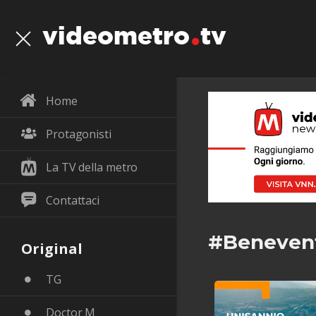
videometro
tv
Home
Protagonisti
La TV della metro
Contattaci
#Beneven
Original
TG
Doctor M