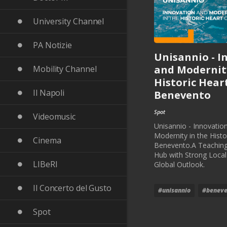
University Channel
PA Notizie
Unisannio - I
and Modernity
Mobility Channel
Historic Hear
Il Napoli
Benevento
Spot
Videomusic
Unisannio - Innovatio
Modernity in the Histo
Cinema
Benevento.A Teachin
Hub with Strong Local
LIBeRI
Global Outlook.
Il Concerto del Gusto
#unisannio
#beneve
Spot