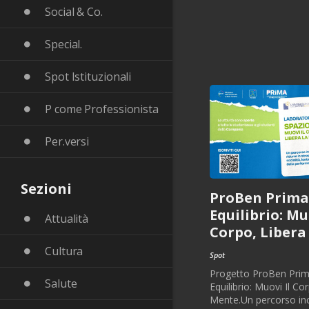
Social & Co.
Special.
Spot Istituzionali
P come Professionista
Per.versi
Sezioni
ProBen Prima 
Equilibrio: Mu
Attualità
Corpo, Libera
Cultura
Spot
Progetto ProBen Prim
Salute
Equilibrio: Muovi Il Co
Mente.Un percorso inc