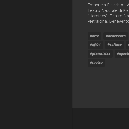
Emanuela Pisicchio - At
Teatro Naturale di Pie
"Heroides". Teatro Na
Pietralcina, Benevento
#arte
#benevento
#cft21
#cultura
#pietralcina
#spett
#teatro