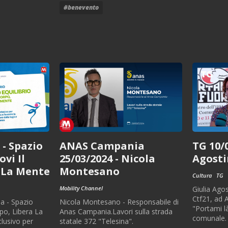
#benevento
- Spazio
ANAS Campania
TG 10/0
ovi Il
25/03/2024 - Nicola
Agosti
 La Mente
Montesano
Cultura
TG
Mobility Channel
Giulia Agos
Ctf21, ad A
a - Spazio
Nicola Montesano - Responsabile di
"Portami là
rpo, Libera La
Anas Campania.Lavori sulla strada
comunale. 
lusivo per
statale 372 "Telesina".