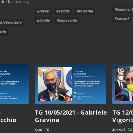
rire la socialità,
#beneven
#lavori
#strade
#telesina
#carceri
#bando
#benevento
#laboratorio
brio
-
TG 12/
TG 10/05/2021 - Gabriele
cchio
Vigori
Gravina
Attualità
TG
Sport
TG