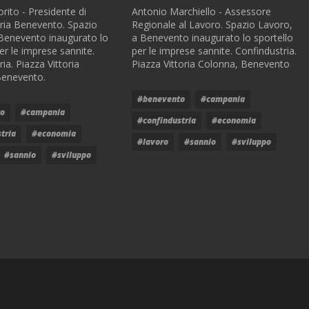
rito - Presidente di
Antonio Marchiello - Assessore
ria Benevento. Spazio
Regionale al Lavoro. Spazio Lavoro,
Benevento inaugurato lo
a Benevento inaugurato lo sportello
er le imprese sannite.
per le imprese sannite. Confindustria.
ia. Piazza Vittoria
Piazza Vittoria Colonna, Benevento
Benevento.
#benevento
#campania
to
#campania
#confindustria
#economia
tria
#economia
#lavoro
#sannio
#sviluppo
#sannio
#sviluppo