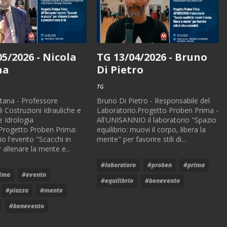
05/2026 - Nicola
TG 13/04/2026 - Bruno
na
Di Pietro
TG
tana - Professore
Bruno Di Pietro - Responsabile del
i Costruzioni Idrauliche e
Laboratorio.Progetto Proben Prima -
e Idrologia
All'UNISANNIO il laboratorio "Spazio
Progetto Proben Prima:
equilibrio: muovi il corpo, libera la
io l'evento "Scacchi in
mente" per favorire stili di...
 allenare la mente e...
#laboratoro
#proben
#prima
ima
#evento
#equilibrio
#benevento
#piazza
#mente
#benevento