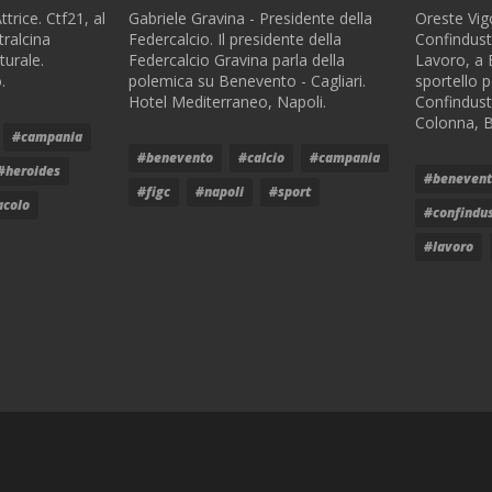
trice. Ctf21, al
Oreste Vigo
Gabriele Gravina - Presidente della
tralcina
Confindust
Federcalcio. Il presidente della
turale.
Lavoro, a 
Federcalcio Gravina parla della
.
sportello p
polemica su Benevento - Cagliari.
Confindustr
Hotel Mediterraneo, Napoli.
Colonna, 
#campania
#benevento
#calcio
#campania
#heroides
#beneven
#figc
#napoli
#sport
acolo
#confindus
#lavoro